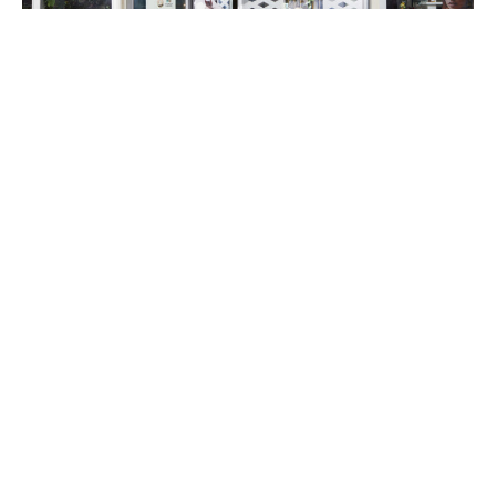
Notre deuxième salon se trouve à 5 minutes
du centre-ville en voiture, de l’autre côté de la
voie express. Le quartier de Ginglin abrite Les
Beaux Garçons, au 48, avenue Louis
Loucheur, tout près du Lycée Chaptal et du
campus Mazier.
En venant de la RN 12, vous y êtes en 3
minutes. De nombreuses places de parking
gratuites sont disponibles juste devant le
salon qui vous accueille au milieu d’autres
commerces de proximité.